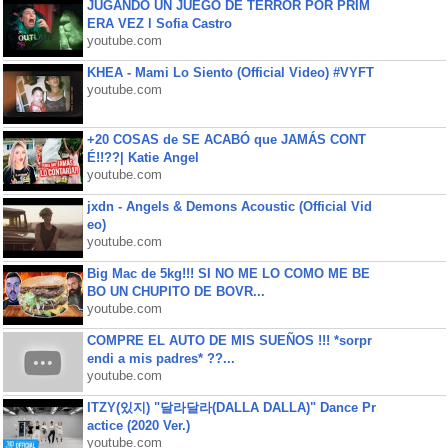
JUGANDO UN JUEGO DE TERROR POR PRIM
ERA VEZ l Sofia Castro
youtube.com
KHEA - Mami Lo Siento (Official Video) #VYFT
youtube.com
+20 COSAS de SE ACABÓ que JAMÁS CONT
É!!??| Katie Angel
youtube.com
jxdn - Angels & Demons Acoustic (Official Vid
eo)
youtube.com
Big Mac de 5kg!!! SI NO ME LO COMO ME BE
BO UN CHUPITO DE BOVR...
youtube.com
COMPRE EL AUTO DE MIS SUEÑOS !!! *sorpr
endi a mis padres* ??...
youtube.com
ITZY(있지) "달라달라(DALLA DALLA)" Dance Pr
actice (2020 Ver.)
youtube.com