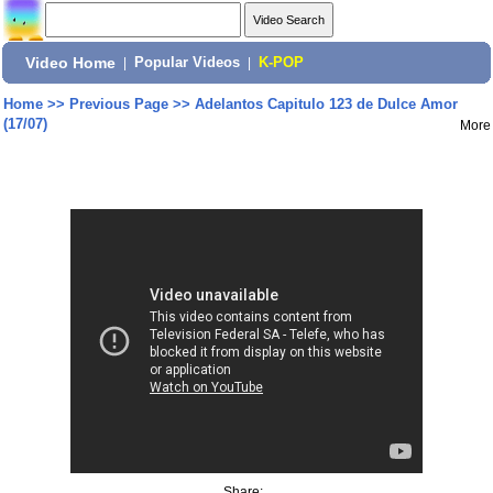
Video Home
|
Popular Videos
|
K-POP
Home
>>
Previous Page
>>
Adelantos Capitulo 123 de Dulce Amor
(17/07)
More
Share: