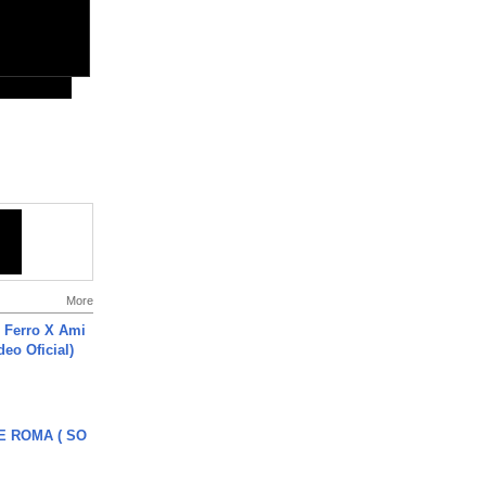
More
 Ferro X Ami
deo Oficial)
E ROMA ( SO