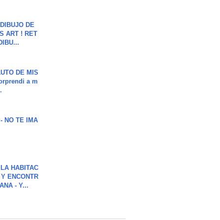
DIBUJO DE
S ART ! RET
DIBU...
UTO DE MIS
orprendi a m
.
 - NO TE IMA
LA HABITAC
 Y ENCONTR
NA - Y...