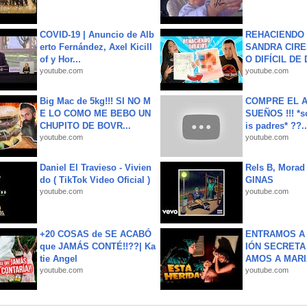
COVID-19 | Anuncio de Alb
REHACIENDO 
erto Fernández, Axel Kicill
SANDRA CIRE
of y Hor...
O DIFÍCIL DE 
youtube.com
youtube.com
Big Mac de 5kg!!! SI NO M
COMPRE EL A
E LO COMO ME BEBO UN
SUEÑOS !!! *s
CHUPITO DE BOVR...
is padres* ??..
youtube.com
youtube.com
Daniel El Travieso - Vivien
Rels B, Morad
do ( TikTok Video Oficial )
GINAS
youtube.com
youtube.com
+20 COSAS de SE ACABÓ
ENTRAMOS A 
que JAMÁS CONTÉ!!??| Ka
IÓN SECRETA
tie Angel
AMOS A MARIA
youtube.com
youtube.com