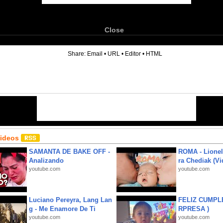
Close
6
Share:
Email
•
URL
•
Editor
•
HTML
Videos
SAMANTA DE BAKE OFF -
ROMA - Lionel
Analizando
ra Chediak (Vi
youtube.com
youtube.com
Luciano Pereyra, Lang Lan
FELIZ CUMPL
g - Me Enamore De Ti
RPRESA )
youtube.com
youtube.com