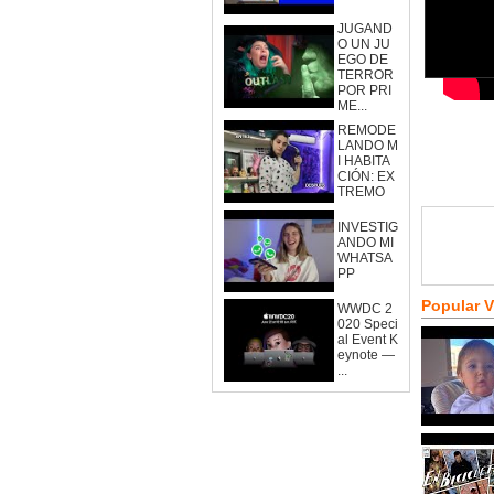
JUGAND
O UN JU
EGO DE
TERROR
POR PRI
ME...
REMODE
LANDO M
I HABITA
CIÓN: EX
TREMO
INVESTIG
ANDO MI
WHATSA
PP
Popular 
WWDC 2
020 Speci
al Event K
eynote —
...