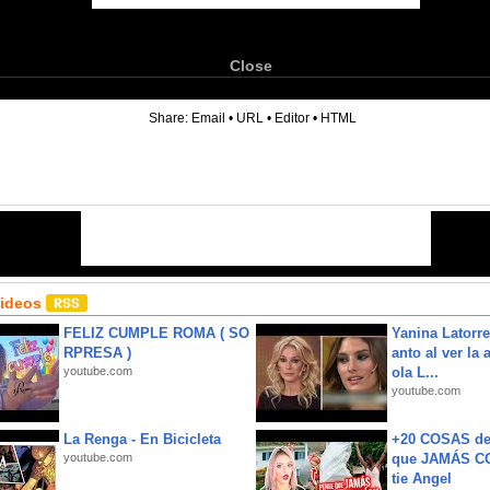
Close
6
Share:
Email
•
URL
•
Editor
•
HTML
Videos
FELIZ CUMPLE ROMA ( SO
Yanina Latorre
RPRESA )
anto al ver la 
youtube.com
ola L...
youtube.com
La Renga - En Bicicleta
+20 COSAS d
youtube.com
que JAMÁS CO
tie Angel