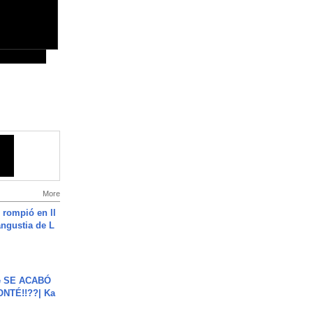
More
 rompió en ll
angustia de L
e SE ACABÓ
NTÉ!!??| Ka