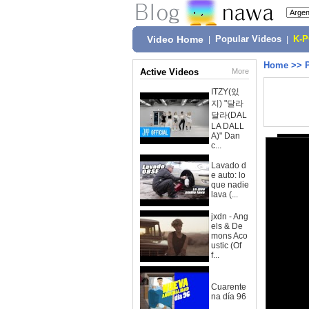
Video Home
|
Popular Videos
|
K-
Home
>>
Active Videos
More
ITZY(있
지) "달라
달라(DAL
LA DALL
A)" Dan
c...
Lavado d
e auto: lo
que nadie
lava (...
jxdn - Ang
els & De
mons Aco
ustic (Of
f...
Cuarente
na día 96