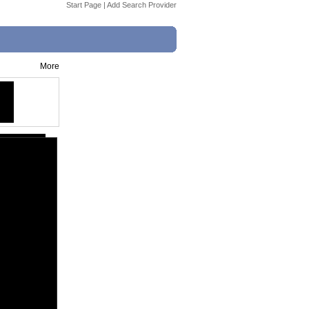
Start Page
|
Add Search Provider
More