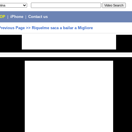
POP
|
iPhone
|
Contact us
Previous Page
>>
Riquelme saca a bailar a Migliore