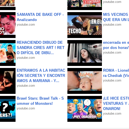
youtube.com
SAMANTA DE BAKE OFF -
MIS VECINO
Analizando
QUE ERA UN 
youtube.com
youtube.com
REHACIENDO DIBUJO DE
encerrada en e
SANDRA CIRES ART ! RET
por dos horas
O DIFÍCIL DE DIBU...
youtube.com
youtube.com
ENTRAMOS A LA HABITAC
ROMA - Lionel
IÓN SECRETA Y ENCONTR
ra Chediak (Vi
AMOS A MARIANA - Y...
youtube.com
youtube.com
Brawl Stars: Brawl Talk - S
¡LE HICE EST
ummer of Monsters!
VENTURAS Y 
youtube.com
ONARON!
youtube.com