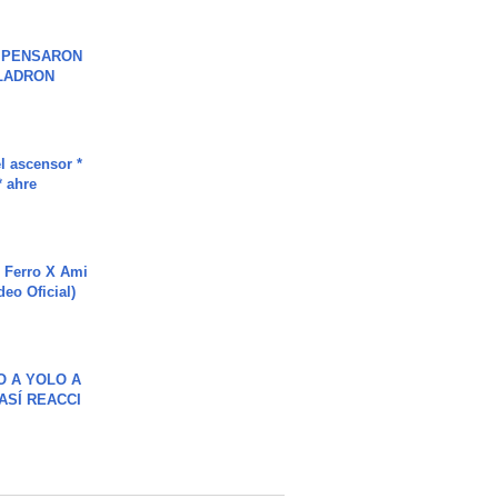
S PENSARON
LADRON
l ascensor *
* ahre
 Ferro X Ami
deo Oficial)
O A YOLO A
ASÍ REACCI