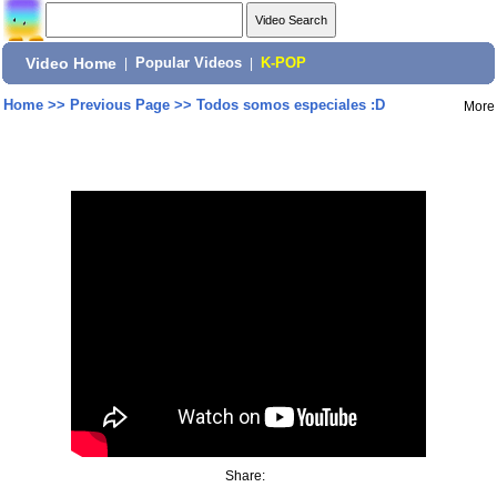
Video Home
|
Popular Videos
|
K-POP
Home
>>
Previous Page
>>
Todos somos especiales :D
More
Share: