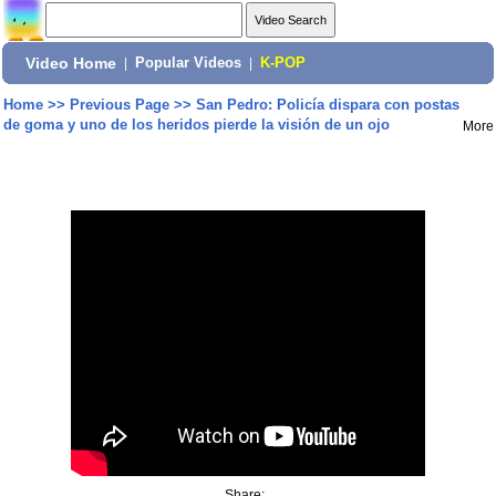
Video Home
|
Popular Videos
|
K-POP
Home
>>
Previous Page
>>
San Pedro: Policía dispara con postas
de goma y uno de los heridos pierde la visión de un ojo
More
Share: