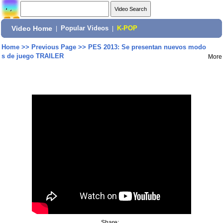
Video Home
|
Popular Videos
|
K-POP
Home
>>
Previous Page
>>
PES 2013: Se presentan nuevos modo
s de juego TRAILER
More
Share: