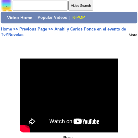
Video Home
|
Popular Videos
|
K-POP
Home
>>
Previous Page
>>
Anahi y Carlos Ponce en el evento de
TvYNovelas
More
Share: