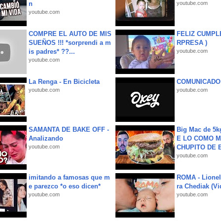
n
youtube.com
youtube.com
COMPRE EL AUTO DE MIS
FELIZ CUMPL
SUEÑOS !!! *sorprendi a m
RPRESA )
is padres* ??...
youtube.com
youtube.com
La Renga - En Bicicleta
COMUNICADO
youtube.com
youtube.com
SAMANTA DE BAKE OFF -
Big Mac de 5k
Analizando
E LO COMO M
youtube.com
CHUPITO DE B
youtube.com
imitando a famosas que m
ROMA - Lionel
e parezco *o eso dicen*
ra Chediak (Vi
youtube.com
youtube.com