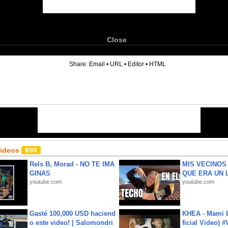
Close
6
Share:
Email
•
URL
•
Editor
•
HTML
Videos
Rels B, Morad - NO TE IMA
MIS VECINO
GINAS
QUE ERA UN 
youtube.com
youtube.com
Gasté 100,000 USD haciend
KHEA - Mami L
o este video! | Salomondri
ficial Video) 