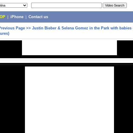
POP
|
iPhone
|
Contact us
Previous Page
>>
Justin Bieber & Selena Gomez in the Park with babies
tures)