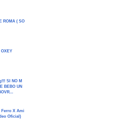
E ROMA ( SO
 OXEY
g!!! SI NO M
E BEBO UN
OVR...
 Ferro X Ami
deo Oficial)