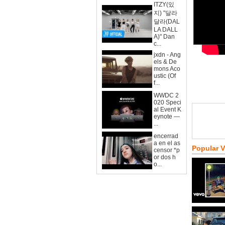
ITZY(있
지) "달라
달라(DAL
LA DALL
A)" Dan
c...
jxdn - Ang
els & De
mons Aco
ustic (Of
f...
WWDC 2
020 Speci
al Event K
eynote —
...
encerrad
a en el as
Popular 
censor *p
or dos h
o...