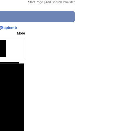
Start Page
|
Add Search Provider
 (Septemb
More