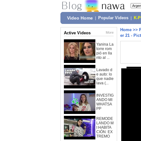
Video Home
|
Popular Videos
|
K-
Home
>>
Active Videos
More
er 21 - Pic
Yanina La
torre rom
pió en lla
nto al ...
Lavado d
e auto: lo
que nadie
lava (...
INVESTIG
ANDO MI
WHATSA
PP
REMODE
LANDO M
I HABITA
CIÓN: EX
TREMO