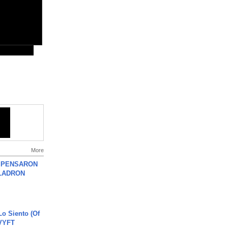
More
S PENSARON
LADRON
o Siento (Of
#VYFT