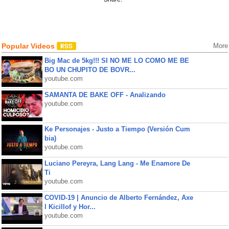
Popular Videos
More
Big Mac de 5kg!!! SI NO ME LO COMO ME BE
BO UN CHUPITO DE BOVR...
youtube.com
SAMANTA DE BAKE OFF - Analizando
youtube.com
Ke Personajes - Justo a Tiempo (Versión Cum
bia)
youtube.com
Luciano Pereyra, Lang Lang - Me Enamore De
Ti
youtube.com
COVID-19 | Anuncio de Alberto Fernández, Axe
l Kicillof y Hor...
youtube.com