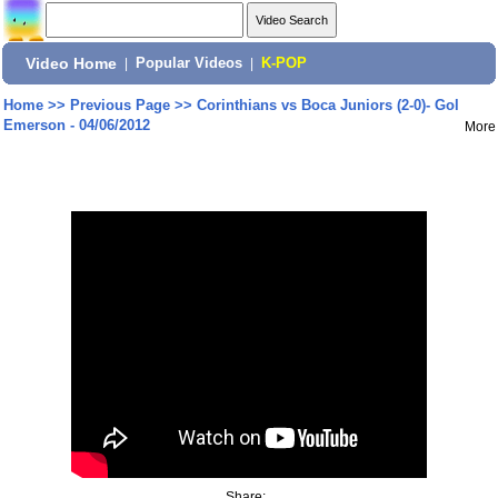
Video Home
|
Popular Videos
|
K-POP
Home
>>
Previous Page
>>
Corinthians vs Boca Juniors (2-0)- Gol
Emerson - 04/06/2012
More
Share: