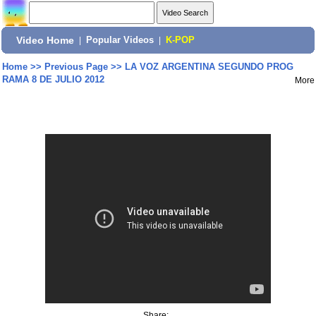
Video Home
|
Popular Videos
|
K-POP
Home
>>
Previous Page
>>
LA VOZ ARGENTINA SEGUNDO PROG
RAMA 8 DE JULIO 2012
More
Share: