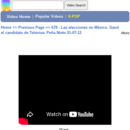
Video Home
|
Popular Videos
|
K-POP
Home
>>
Previous Page
>>
678 - Las elecciones en México. Ganó
el candidato de Televisa: Peña Nieto 01-07-12
More
Share: