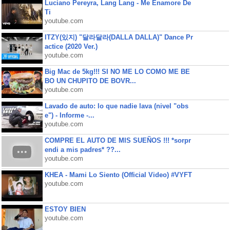
Luciano Pereyra, Lang Lang - Me Enamore De
Ti
youtube.com
ITZY(있지) "달라달라(DALLA DALLA)" Dance Pr
actice (2020 Ver.)
youtube.com
Big Mac de 5kg!!! SI NO ME LO COMO ME BE
BO UN CHUPITO DE BOVR...
youtube.com
Lavado de auto: lo que nadie lava (nivel "obs
e") - Informe -...
youtube.com
COMPRE EL AUTO DE MIS SUEÑOS !!! *sorpr
endi a mis padres* ??...
youtube.com
KHEA - Mami Lo Siento (Official Video) #VYFT
youtube.com
ESTOY BIEN
youtube.com