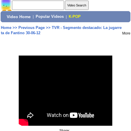
Video Home
|
Popular Videos
|
K-POP
Home
>>
Previous Page
>>
TVR - Segmento destacado: La jugarre
ta de Fantino 30-06-12
More
Share: