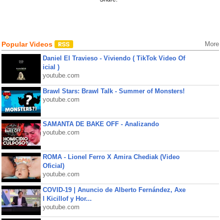
Popular Videos
More
Daniel El Travieso - Viviendo ( TikTok Video Of
icial )
youtube.com
Brawl Stars: Brawl Talk - Summer of Monsters!
youtube.com
SAMANTA DE BAKE OFF - Analizando
youtube.com
ROMA - Lionel Ferro X Amira Chediak (Video
Oficial)
youtube.com
COVID-19 | Anuncio de Alberto Fernández, Axe
l Kicillof y Hor...
youtube.com