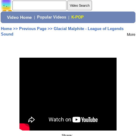
Video Home
|
Popular Videos
|
K-POP
Home
>>
Previous Page
>>
Glacial Malphite - League of Legends
Sound
More
Share: