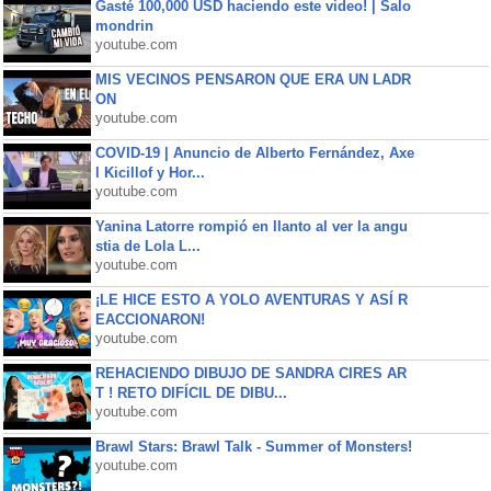
Gasté 100,000 USD haciendo este video! | Salo
mondrin
youtube.com
MIS VECINOS PENSARON QUE ERA UN LADR
ON
youtube.com
COVID-19 | Anuncio de Alberto Fernández, Axe
l Kicillof y Hor...
youtube.com
Yanina Latorre rompió en llanto al ver la angu
stia de Lola L...
youtube.com
¡LE HICE ESTO A YOLO AVENTURAS Y ASÍ R
EACCIONARON!
youtube.com
REHACIENDO DIBUJO DE SANDRA CIRES AR
T ! RETO DIFÍCIL DE DIBU...
youtube.com
Brawl Stars: Brawl Talk - Summer of Monsters!
youtube.com