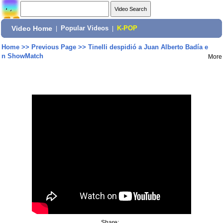
Video Home
|
Popular Videos
|
K-POP
Home
>>
Previous Page
>>
Tinelli despidió a Juan Alberto Badía e
n ShowMatch
More
Share: