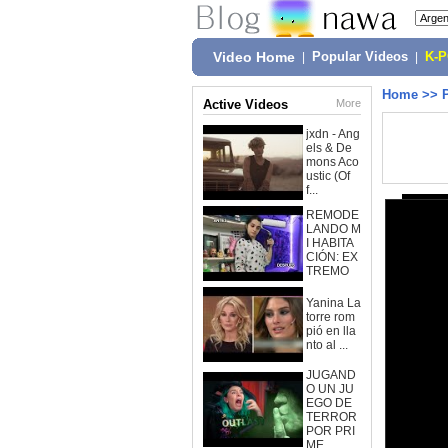
Video Home
|
Popular Videos
|
K-
Home
>>
Active Videos
More
jxdn - Ang
els & De
mons Aco
ustic (Of
f...
REMODE
LANDO M
I HABITA
CIÓN: EX
TREMO
Yanina La
torre rom
pió en lla
nto al ...
JUGAND
O UN JU
EGO DE
TERROR
POR PRI
ME...