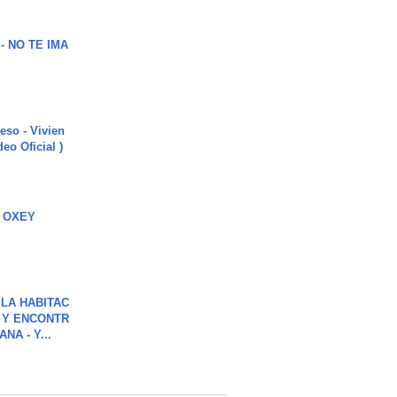
 - NO TE IMA
ieso - Vivien
eo Oficial )
 OXEY
LA HABITAC
 Y ENCONTR
NA - Y...