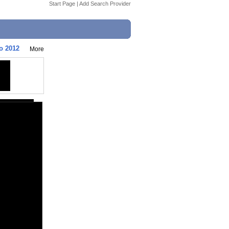
Start Page
|
Add Search Provider
o 2012
More