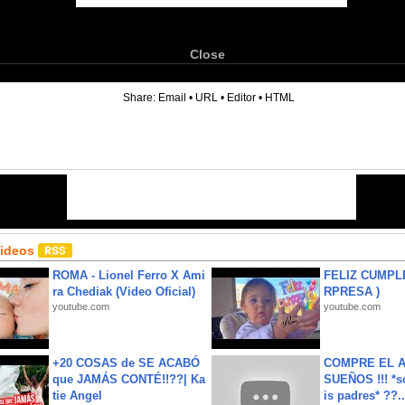
Close
6
Share:
Email
•
URL
•
Editor
•
HTML
Videos
ROMA - Lionel Ferro X Ami
FELIZ CUMPL
ra Chediak (Video Oficial)
RPRESA )
youtube.com
youtube.com
+20 COSAS de SE ACABÓ
COMPRE EL A
que JAMÁS CONTÉ!!??| Ka
SUEÑOS !!! *s
tie Angel
is padres* ??..