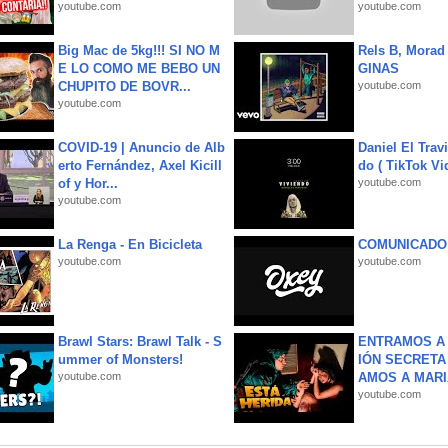
youtube.com
youtube.com
Big Mac de 5kg!!! SI NO M
Rels B, Morad
E LO COMO ME BEBO UN
GINAS
CHUPITO DE BOVR...
youtube.com
youtube.com
COVID-19 | Anuncio de Alb
Daniel El Trav
erto Fernández, Axel Kicill
do ( TikTok Vid
of y Hor...
youtube.com
youtube.com
La Renga - En Bicicleta
COMUNICADO
youtube.com
youtube.com
Brawl Stars: Brawl Talk - S
ENTRAMOS A 
ummer of Monsters!
IÓN SECRETA
youtube.com
AMOS A MARIA
youtube.com