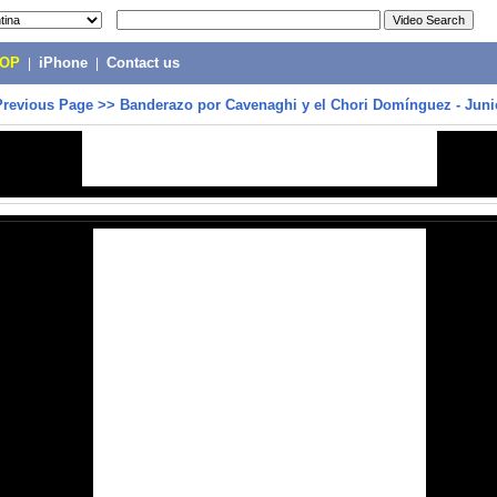
POP
|
iPhone
|
Contact us
Previous Page
>>
Banderazo por Cavenaghi y el Chori Domínguez - Juni