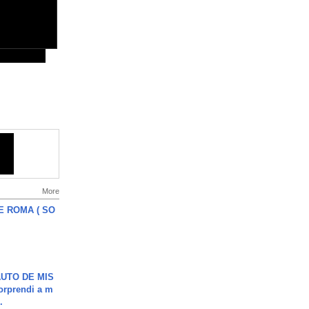
More
E ROMA ( SO
UTO DE MIS
orprendi a m
.