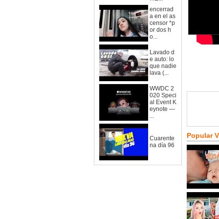
encerrad
a en el as
censor *p
or dos h
o...
Lavado d
e auto: lo
que nadie
lava (...
WWDC 2
020 Speci
al Event K
eynote —
...
Popular 
Cuarente
na día 96