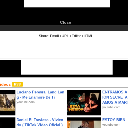
Close
6
Share:
Email
•
URL
•
Editor
•
HTML
Videos
Luciano Pereyra, Lang Lan
ENTRAMOS A 
g - Me Enamore De Ti
IÓN SECRETA
youtube.com
AMOS A MARIA
youtube.com
Daniel El Travieso - Vivien
ESTOY BIEN
do ( TikTok Video Oficial )
youtube.com