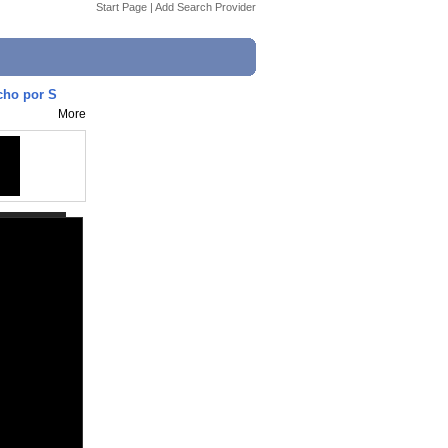
Start Page
|
Add Search Provider
echo por S
More