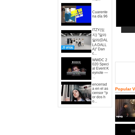
Cuarente
na día 96
ITZY(있
지) "달라
달라(DAL
LA DALL
A)" Dan
c...
WWDC 2
020 Speci
al Event K
eynote —
...
encerrad
a en el as
Popular 
censor *p
or dos h
o...