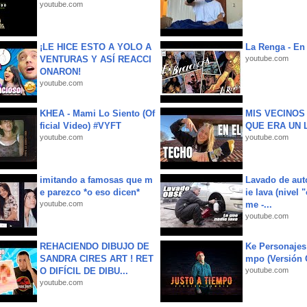
youtube.com
¡LE HICE ESTO A YOLO A
La Renga - En 
VENTURAS Y ASÍ REACCI
youtube.com
ONARON!
youtube.com
KHEA - Mami Lo Siento (Of
MIS VECINO
ficial Video) #VYFT
QUE ERA UN 
youtube.com
youtube.com
imitando a famosas que m
Lavado de aut
e parezco *o eso dicen*
ie lava (nivel 
youtube.com
me -...
youtube.com
REHACIENDO DIBUJO DE
Ke Personajes 
SANDRA CIRES ART ! RET
mpo (Versión
O DIFÍCIL DE DIBU...
youtube.com
youtube.com