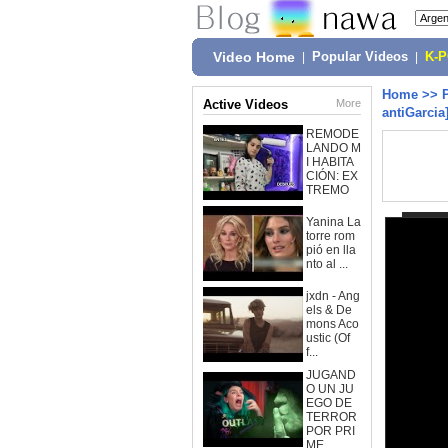
Video Home
|
Popular Videos
|
K-
Home
>>
Active Videos
More
antiGarcia
REMODE
LANDO M
I HABITA
CIÓN: EX
TREMO
Yanina La
torre rom
pió en lla
nto al ...
jxdn - Ang
els & De
mons Aco
ustic (Of
f...
JUGAND
O UN JU
EGO DE
TERROR
POR PRI
ME...