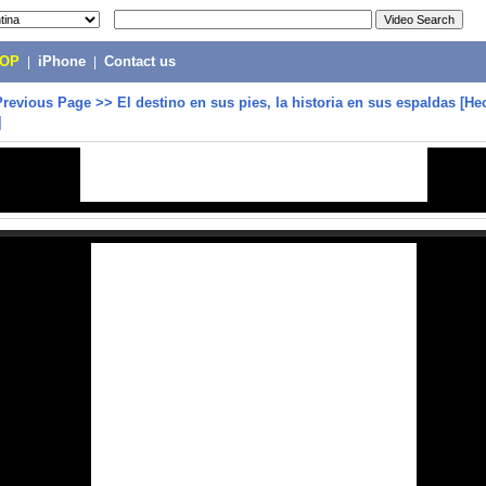
POP
|
iPhone
|
Contact us
Previous Page
>>
El destino en sus pies, la historia en sus espaldas [H
]