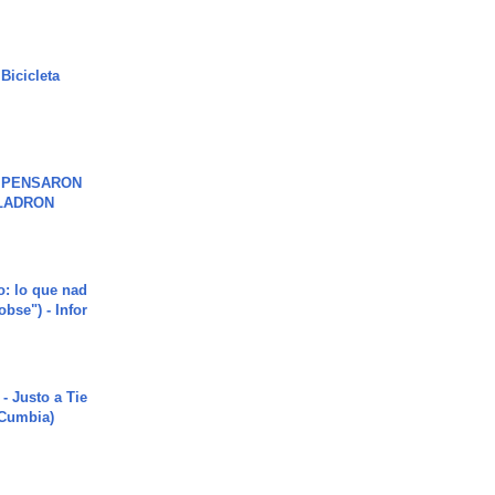
Bicicleta
S PENSARON
LADRON
o: lo que nad
"obse") - Infor
- Justo a Tie
 Cumbia)