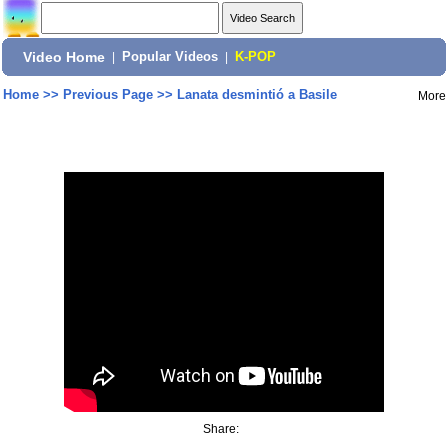
Video Home
|
Popular Videos
|
K-POP
Home
>>
Previous Page
>>
Lanata desmintió a Basile
More
Share: