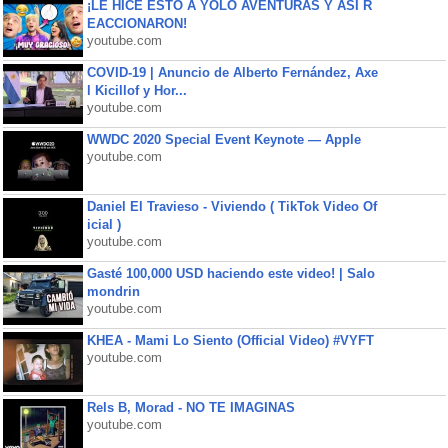
¡LE HICE ESTO A YOLO AVENTURAS Y ASÍ R
EACCIONARON!
youtube.com
COVID-19 | Anuncio de Alberto Fernández, Axe
l Kicillof y Hor...
youtube.com
WWDC 2020 Special Event Keynote — Apple
youtube.com
Daniel El Travieso - Viviendo ( TikTok Video Of
icial )
youtube.com
Gasté 100,000 USD haciendo este video! | Salo
mondrin
youtube.com
KHEA - Mami Lo Siento (Official Video) #VYFT
youtube.com
Rels B, Morad - NO TE IMAGINAS
youtube.com