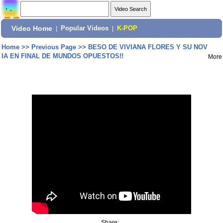
Video Home
|
Popular Videos
|
K-POP
Home
>>
Previous Page
>>
BESO DE VIVIANA FLORES Y SU NOV
IA EN FINAL DE MUNDOS OPUESTOS!!
More
Share: