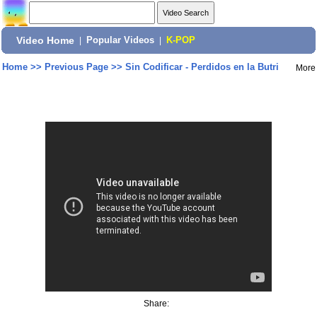
Video Home
|
Popular Videos
|
K-POP
Home
>>
Previous Page
>>
Sin Codificar - Perdidos en la Butri
More
Share: