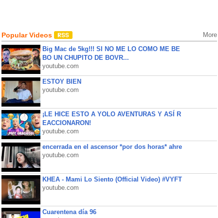
Popular Videos
More
Big Mac de 5kg!!! SI NO ME LO COMO ME BE
BO UN CHUPITO DE BOVR...
youtube.com
ESTOY BIEN
youtube.com
¡LE HICE ESTO A YOLO AVENTURAS Y ASÍ R
EACCIONARON!
youtube.com
encerrada en el ascensor *por dos horas* ahre
youtube.com
KHEA - Mami Lo Siento (Official Video) #VYFT
youtube.com
Cuarentena día 96