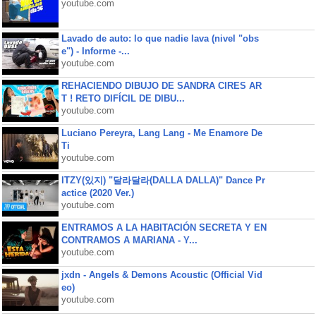
youtube.com
Lavado de auto: lo que nadie lava (nivel "obs
e") - Informe -...
youtube.com
REHACIENDO DIBUJO DE SANDRA CIRES AR
T ! RETO DIFÍCIL DE DIBU...
youtube.com
Luciano Pereyra, Lang Lang - Me Enamore De
Ti
youtube.com
ITZY(있지) "달라달라(DALLA DALLA)" Dance Pr
actice (2020 Ver.)
youtube.com
ENTRAMOS A LA HABITACIÓN SECRETA Y EN
CONTRAMOS A MARIANA - Y...
youtube.com
jxdn - Angels & Demons Acoustic (Official Vid
eo)
youtube.com