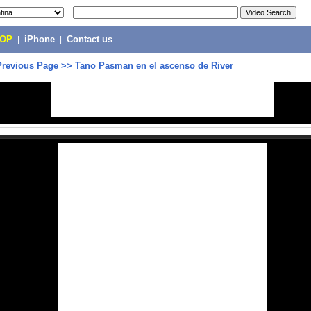
POP
|
iPhone
|
Contact us
Previous Page
>>
Tano Pasman en el ascenso de River