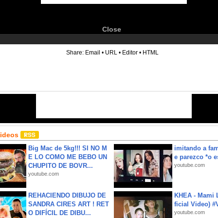
Close
6
Share:
Email
•
URL
•
Editor
•
HTML
Videos
Big Mac de 5kg!!! SI NO M
imitando a fa
E LO COMO ME BEBO UN
e parezco *o e
CHUPITO DE BOVR...
youtube.com
youtube.com
REHACIENDO DIBUJO DE
KHEA - Mami L
SANDRA CIRES ART ! RET
ficial Video) 
O DIFÍCIL DE DIBU...
youtube.com