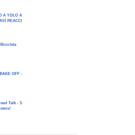
O A YOLO A
ASÍ REACCI
Bicicleta
BAKE OFF -
rawl Talk - S
sters!