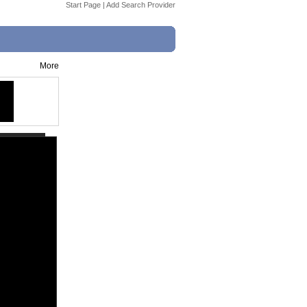
Start Page
|
Add Search Provider
More