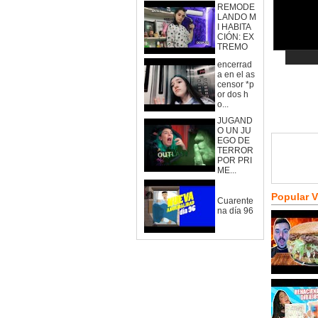
REMODE
LANDO M
I HABITA
CIÓN: EX
TREMO
encerrad
a en el as
censor *p
or dos h
o...
JUGAND
O UN JU
EGO DE
TERROR
POR PRI
ME...
Popular 
Cuarente
na día 96