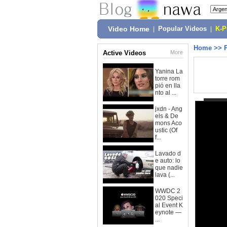
Video Home
|
Popular Videos
|
K-
Home
>>
Active Videos
More
Yanina La
torre rom
pió en lla
nto al ...
jxdn - Ang
els & De
mons Aco
ustic (Of
f...
Lavado d
e auto: lo
que nadie
lava (...
WWDC 2
020 Speci
al Event K
eynote —
...