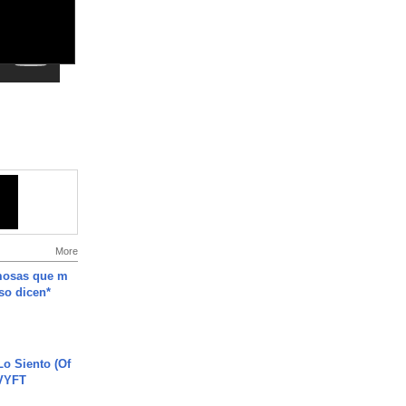
More
mosas que m
so dicen*
o Siento (Of
#VYFT