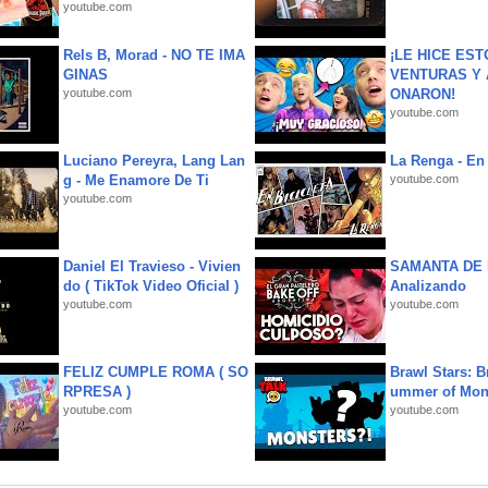
youtube.com
Rels B, Morad - NO TE IMA
¡LE HICE EST
GINAS
VENTURAS Y 
youtube.com
ONARON!
youtube.com
Luciano Pereyra, Lang Lan
La Renga - En 
g - Me Enamore De Ti
youtube.com
youtube.com
Daniel El Travieso - Vivien
SAMANTA DE 
do ( TikTok Video Oficial )
Analizando
youtube.com
youtube.com
FELIZ CUMPLE ROMA ( SO
Brawl Stars: B
RPRESA )
ummer of Mon
youtube.com
youtube.com