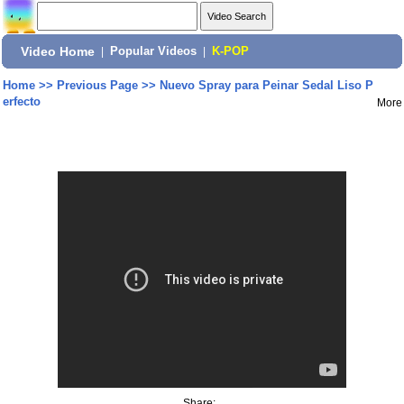
Video Home
|
Popular Videos
|
K-POP
Home
>>
Previous Page
>>
Nuevo Spray para Peinar Sedal Liso P
erfecto
More
Share: