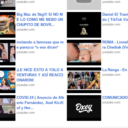
youtube.com
youtube.com
Big Mac de 5kg!!! SI NO M
Daniel El Trav
E LO COMO ME BEBO UN
do ( TikTok Vid
CHUPITO DE BOVR...
youtube.com
youtube.com
imitando a famosas que m
ROMA - Lionel
e parezco *o eso dicen*
ra Chediak (Vi
youtube.com
youtube.com
¡LE HICE ESTO A YOLO A
La Renga - En 
VENTURAS Y ASÍ REACCI
youtube.com
ONARON!
youtube.com
COVID-19 | Anuncio de Alb
COMUNICADO
erto Fernández, Axel Kicill
youtube.com
of y Hor...
youtube.com