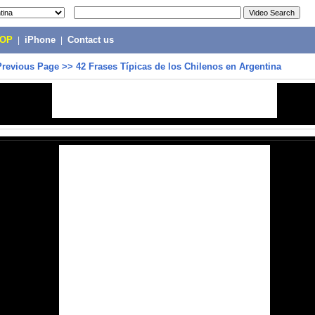
POP
|
iPhone
|
Contact us
Previous Page
>>
42 Frases Típicas de los Chilenos en Argentina