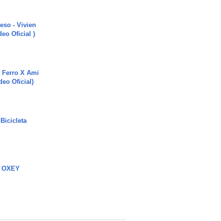
ieso - Vivien
eo Oficial )
 Ferro X Ami
deo Oficial)
Bicicleta
 OXEY