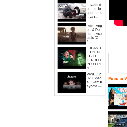
Lavado d
e auto: lo
que nadie
lava (...
jxdn - Ang
els & De
mons Aco
ustic (Of
f...
JUGAND
O UN JU
EGO DE
TERROR
POR PRI
ME...
WWDC 2
020 Speci
Popular 
al Event K
eynote —
...