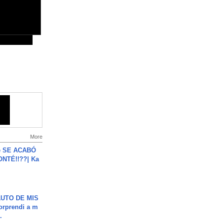
More
e SE ACABÓ
NTÉ!!??| Ka
UTO DE MIS
orprendi a m
.