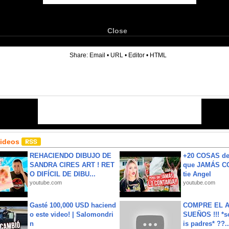
Close
6
Share:
Email
•
URL
•
Editor
•
HTML
Videos
REHACIENDO DIBUJO DE
+20 COSAS d
SANDRA CIRES ART ! RET
que JAMÁS CO
O DIFÍCIL DE DIBU...
tie Angel
youtube.com
youtube.com
Gasté 100,000 USD haciend
COMPRE EL A
o este video! | Salomondri
SUEÑOS !!! *s
n
is padres* ??..