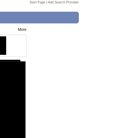
Start Page
|
Add Search Provider
More