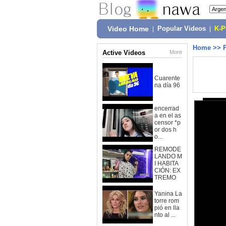
Video Home
|
Popular Videos
|
K-
Home
>>
Active Videos
More
Cuarente
na día 96
encerrad
a en el as
censor *p
or dos h
o...
REMODE
LANDO M
I HABITA
CIÓN: EX
TREMO
Yanina La
torre rom
pió en lla
nto al ...