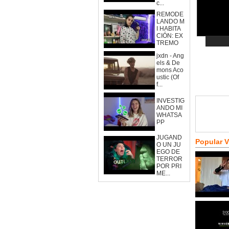
c...
REMODE
LANDO M
I HABITA
CIÓN: EX
TREMO
jxdn - Ang
els & De
mons Aco
ustic (Of
f...
INVESTIG
ANDO MI
WHATSA
PP
JUGAND
Popular 
O UN JU
EGO DE
TERROR
POR PRI
ME...