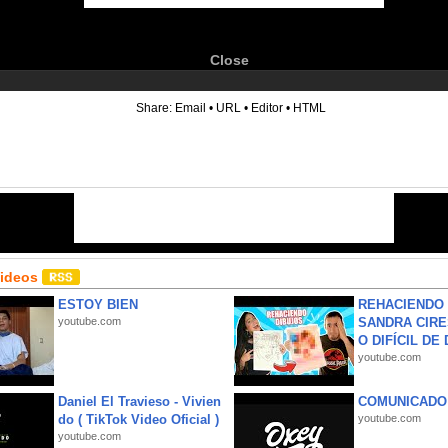
Close
6
Share:
Email
•
URL
•
Editor
•
HTML
Videos
ESTOY BIEN
REHACIENDO 
youtube.com
SANDRA CIRE
O DIFÍCIL DE 
youtube.com
Daniel El Travieso - Vivien
COMUNICADO
do ( TikTok Video Oficial )
youtube.com
youtube.com