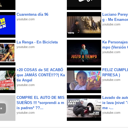
Cuarentena día 96
Luciano Perey
youtube.com
g - Me Enamor
youtube.com
La Renga - En Bicicleta
Ke Personajes 
youtube.com
mpo (Versión
youtube.com
+20 COSAS de SE ACABÓ
FELIZ CUMPL
que JAMÁS CONTÉ!!??| Ka
RPRESA )
tie Angel
youtube.com
youtube.com
COMPRE EL AUTO DE MIS
Lavado de aut
SUEÑOS !!! *sorprendi a m
ie lava (nivel 
is padres* ??...
me -...
youtube.com
youtube.com