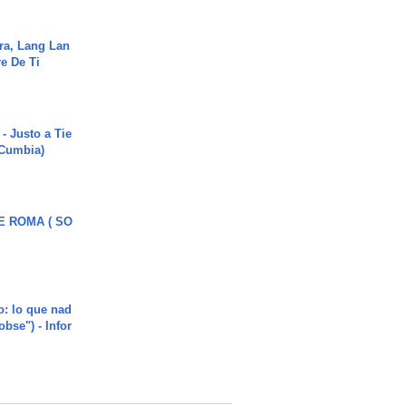
ra, Lang Lan
e De Ti
- Justo a Tie
 Cumbia)
E ROMA ( SO
o: lo que nad
"obse") - Infor