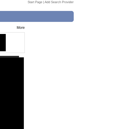
Start Page
|
Add Search Provider
More