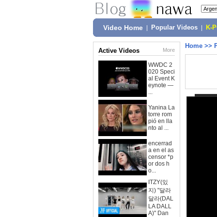
Video Home
|
Popular Videos
|
K-
Home
>>
Active Videos
More
WWDC 2
020 Speci
al Event K
eynote —
...
Yanina La
torre rom
pió en lla
nto al ...
encerrad
a en el as
censor *p
or dos h
o...
ITZY(있
지) "달라
달라(DAL
LA DALL
A)" Dan