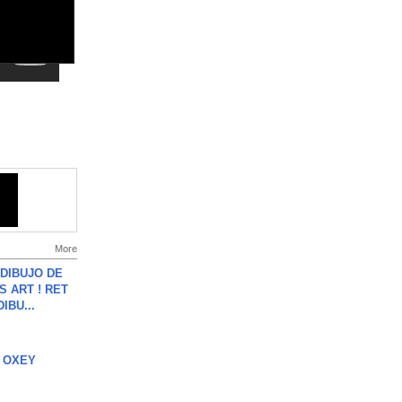
More
DIBUJO DE
S ART ! RET
DIBU...
 OXEY