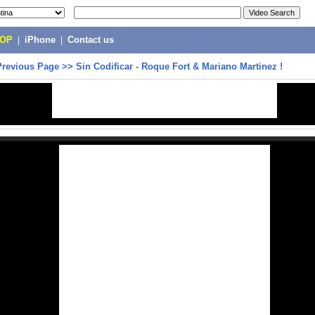
POP
|
iPhone
|
Contact us
Previous Page
>>
Sin Codificar - Roque Fort & Mariano Martinez !