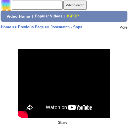
Video Home
|
Popular Videos
|
K-POP
Home
>>
Previous Page
>>
Josematch - Sopa
More
Share: