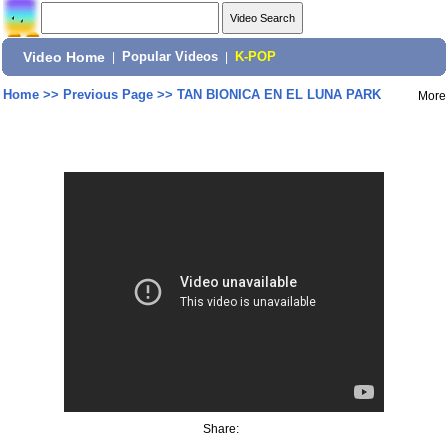
Video Home
|
Popular Videos
|
K-POP
Home
>>
Previous Page
>>
TAN BIONICA EN EL LUNA PARK
More
Share: