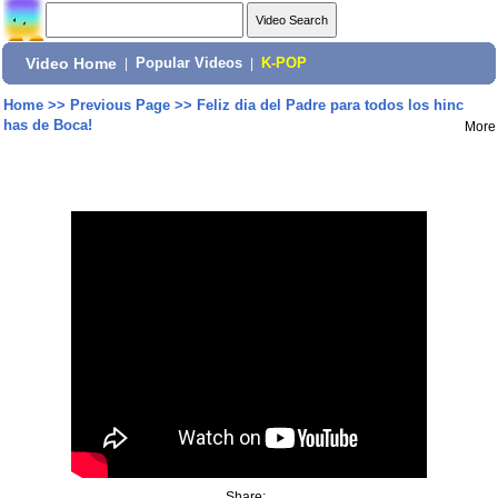
Video Home
|
Popular Videos
|
K-POP
Home
>>
Previous Page
>>
Feliz dia del Padre para todos los hinc
has de Boca!
More
Share: