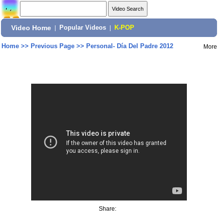
Video Home
|
Popular Videos
|
K-POP
Home
>>
Previous Page
>>
Personal- Día Del Padre 2012
More
Share: