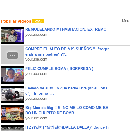
Popular Videos
More
REMODELANDO MI HABITACIÓN: EXTREMO
youtube.com
COMPRE EL AUTO DE MIS SUEÑOS !!! *sorpr
endi a mis padres* ??...
youtube.com
FELIZ CUMPLE ROMA ( SORPRESA )
youtube.com
Lavado de auto: lo que nadie lava (nivel "obs
e") - Informe -...
youtube.com
Big Mac de 5kg!!! SI NO ME LO COMO ME BE
BO UN CHUPITO DE BOVR...
youtube.com
ITZY(있지) "달라달라(DALLA DALLA)" Dance Pr