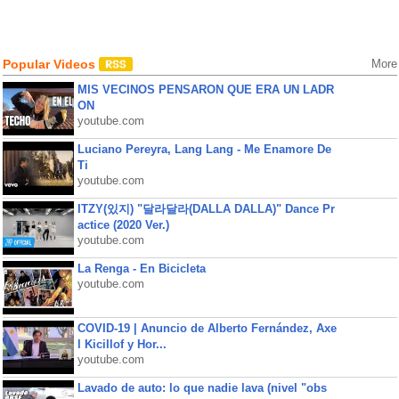
Popular Videos
More
MIS VECINOS PENSARON QUE ERA UN LADR
ON
youtube.com
Luciano Pereyra, Lang Lang - Me Enamore De
Ti
youtube.com
ITZY(있지) "달라달라(DALLA DALLA)" Dance Pr
actice (2020 Ver.)
youtube.com
La Renga - En Bicicleta
youtube.com
COVID-19 | Anuncio de Alberto Fernández, Axe
l Kicillof y Hor...
youtube.com
Lavado de auto: lo que nadie lava (nivel "obs