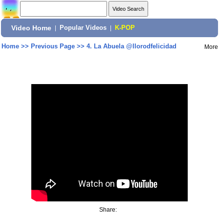
Video Home
|
Popular Videos
|
K-POP
Home
>>
Previous Page
>>
4. La Abuela @llorodfelicidad
More
Share: