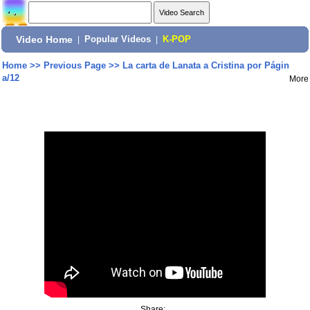
Video Home
|
Popular Videos
|
K-POP
Home
>>
Previous Page
>>
La carta de Lanata a Cristina por Págin
a/12
More
Share: