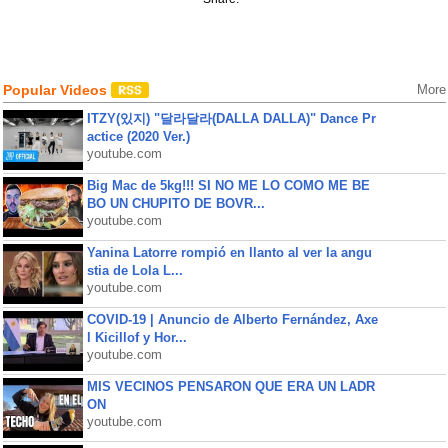
Popular Videos
More
ITZY(있지) "달라달라(DALLA DALLA)" Dance Pr
actice (2020 Ver.)
youtube.com
Big Mac de 5kg!!! SI NO ME LO COMO ME BE
BO UN CHUPITO DE BOVR...
youtube.com
Yanina Latorre rompió en llanto al ver la angu
stia de Lola L...
youtube.com
COVID-19 | Anuncio de Alberto Fernández, Axe
l Kicillof y Hor...
youtube.com
MIS VECINOS PENSARON QUE ERA UN LADR
ON
youtube.com