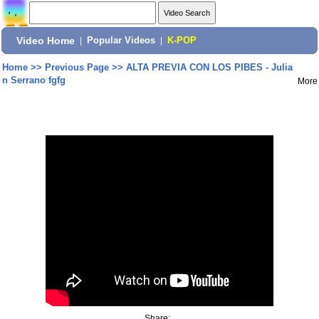
Video Home
|
Popular Videos
|
K-POP
Home
>>
Previous Page
>>
ALTA PREVIA CON LOS PIBES - Julia
n Serrano fgfg
More
Share: