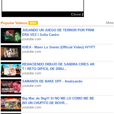
Close
2
Popular Videos
More
JUGANDO UN JUEGO DE TERROR POR PRIM
ERA VEZ l Sofia Castro
youtube.com
KHEA - Mami Lo Siento (Official Video) #VYFT
youtube.com
REHACIENDO DIBUJO DE SANDRA CIRES AR
T ! RETO DIFÍCIL DE DIBU...
youtube.com
SAMANTA DE BAKE OFF - Analizando
youtube.com
Big Mac de 5kg!!! SI NO ME LO COMO ME BE
BO UN CHUPITO DE BOVR...
youtube.com