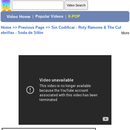
Video Home
|
Popular Videos
|
K-POP
Home
>>
Previous Page
>>
Sin Codificar - Roly Ramone & The Cul
ebrillas - Soda de Sifón
More
Share: