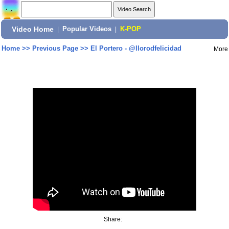
Video Home
|
Popular Videos
|
K-POP
Home
>>
Previous Page
>>
El Portero - @llorodfelicidad
More
Share: