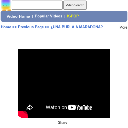
Video Home
|
Popular Videos
|
K-POP
Home
>>
Previous Page
>>
¿UNA BURLA A MARADONA?
More
Share: