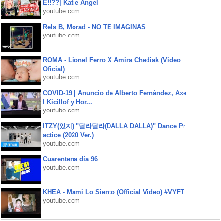
É!!??| Katie Angel
youtube.com
Rels B, Morad - NO TE IMAGINAS
youtube.com
ROMA - Lionel Ferro X Amira Chediak (Video
Oficial)
youtube.com
COVID-19 | Anuncio de Alberto Fernández, Axe
l Kicillof y Hor...
youtube.com
ITZY(있지) "달라달라(DALLA DALLA)" Dance Pr
actice (2020 Ver.)
youtube.com
Cuarentena día 96
youtube.com
KHEA - Mami Lo Siento (Official Video) #VYFT
youtube.com