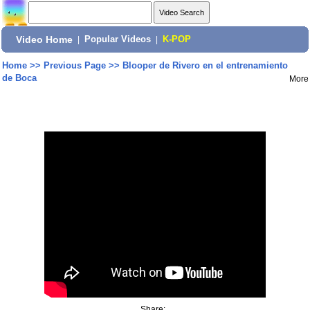
Video Home
|
Popular Videos
|
K-POP
Home
>>
Previous Page
>>
Blooper de Rivero en el entrenamiento
de Boca
More
Share: