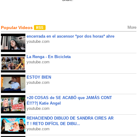
Popular Videos
More
encerrada en el ascensor *por dos horas* ahre
youtube.com
La Renga - En Bicicleta
youtube.com
ESTOY BIEN
youtube.com
+20 COSAS de SE ACABÓ que JAMÁS CONT
É!!??| Katie Angel
youtube.com
REHACIENDO DIBUJO DE SANDRA CIRES AR
T ! RETO DIFÍCIL DE DIBU...
youtube.com