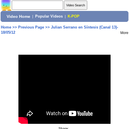
Video Home
|
Popular Videos
|
K-POP
Home
>>
Previous Page
>>
Julian Serrano en Síntesis (Canal 13)-
18/05/12
More
Share: