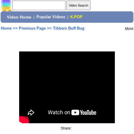
Video Home
|
Popular Videos
|
K-POP
Home
>>
Previous Page
>>
Tibbers Buff Bug
More
Share: