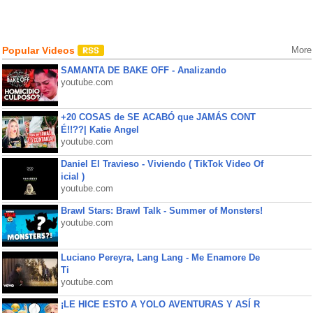
Popular Videos
More
SAMANTA DE BAKE OFF - Analizando
youtube.com
+20 COSAS de SE ACABÓ que JAMÁS CONT
É!!??| Katie Angel
youtube.com
Daniel El Travieso - Viviendo ( TikTok Video Of
icial )
youtube.com
Brawl Stars: Brawl Talk - Summer of Monsters!
youtube.com
Luciano Pereyra, Lang Lang - Me Enamore De
Ti
youtube.com
¡LE HICE ESTO A YOLO AVENTURAS Y ASÍ R