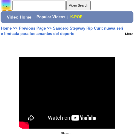
Video Home
|
Popular Videos
|
K-POP
Home
>>
Previous Page
>>
Sandero Stepway Rip Curl: nueva seri
e limitada para los amantes del deporte
More
Share: