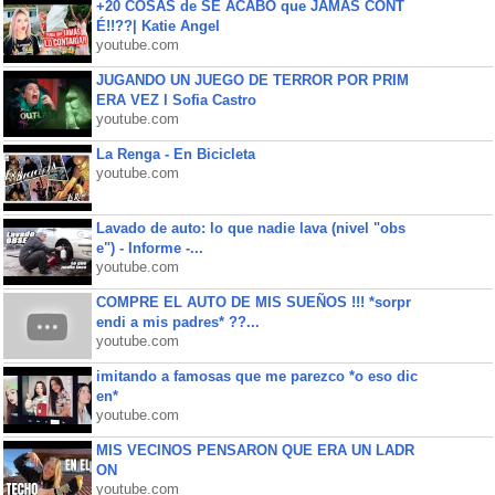
+20 COSAS de SE ACABÓ que JAMÁS CONT
É!!??| Katie Angel
youtube.com
JUGANDO UN JUEGO DE TERROR POR PRIM
ERA VEZ l Sofia Castro
youtube.com
La Renga - En Bicicleta
youtube.com
Lavado de auto: lo que nadie lava (nivel "obs
e") - Informe -...
youtube.com
COMPRE EL AUTO DE MIS SUEÑOS !!! *sorpr
endi a mis padres* ??...
youtube.com
imitando a famosas que me parezco *o eso dic
en*
youtube.com
MIS VECINOS PENSARON QUE ERA UN LADR
ON
youtube.com