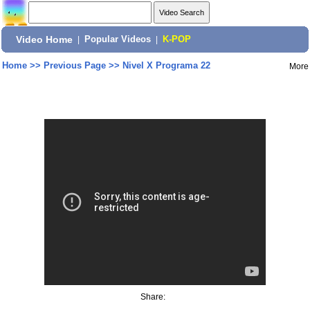
Video Home
|
Popular Videos
|
K-POP
Home
>>
Previous Page
>>
Nivel X Programa 22
More
Share: