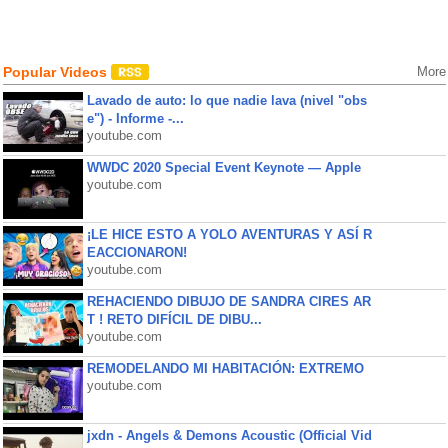
Popular Videos
More
Lavado de auto: lo que nadie lava (nivel "obs
e") - Informe -...
youtube.com
WWDC 2020 Special Event Keynote — Apple
youtube.com
¡LE HICE ESTO A YOLO AVENTURAS Y ASÍ R
EACCIONARON!
youtube.com
REHACIENDO DIBUJO DE SANDRA CIRES AR
T ! RETO DIFÍCIL DE DIBU...
youtube.com
REMODELANDO MI HABITACIÓN: EXTREMO
youtube.com
jxdn - Angels & Demons Acoustic (Official Vid