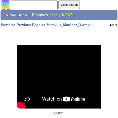
Video Home
|
Popular Videos
|
K-POP
Home
>>
Previous Page
>>
Maravilla_Martinez_3.wmv
More
Share: