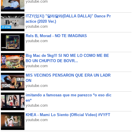
youtube.com
ITZY(있지) "달라달라(DALLA DALLA)" Dance Pr
actice (2020 Ver.)
youtube.com
Rels B, Morad - NO TE IMAGINAS
youtube.com
Big Mac de 5kg!!! SI NO ME LO COMO ME BE
BO UN CHUPITO DE BOVR...
youtube.com
MIS VECINOS PENSARON QUE ERA UN LADR
ON
youtube.com
imitando a famosas que me parezco *o eso dic
en*
youtube.com
KHEA - Mami Lo Siento (Official Video) #VYFT
youtube.com