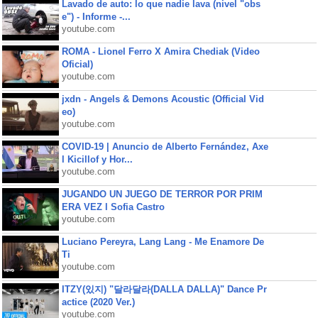
Lavado de auto: lo que nadie lava (nivel "obs
e") - Informe -...
youtube.com
ROMA - Lionel Ferro X Amira Chediak (Video
Oficial)
youtube.com
jxdn - Angels & Demons Acoustic (Official Vid
eo)
youtube.com
COVID-19 | Anuncio de Alberto Fernández, Axe
l Kicillof y Hor...
youtube.com
JUGANDO UN JUEGO DE TERROR POR PRIM
ERA VEZ l Sofia Castro
youtube.com
Luciano Pereyra, Lang Lang - Me Enamore De
Ti
youtube.com
ITZY(있지) "달라달라(DALLA DALLA)" Dance Pr
actice (2020 Ver.)
youtube.com