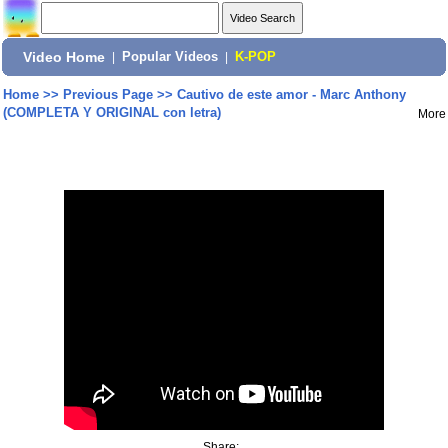
Video Home
|
Popular Videos
|
K-POP
Home
>>
Previous Page
>>
Cautivo de este amor - Marc Anthony
(COMPLETA Y ORIGINAL con letra)
More
Share: