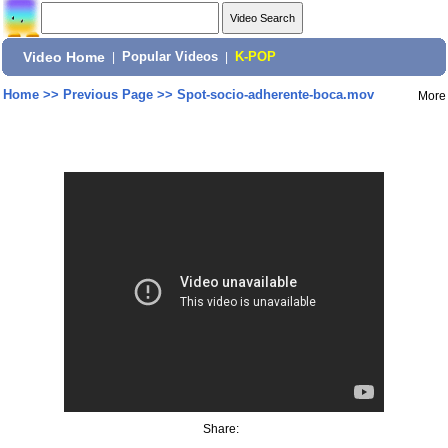
Video Home
|
Popular Videos
|
K-POP
Home
>>
Previous Page
>>
Spot-socio-adherente-boca.mov
More
Share: