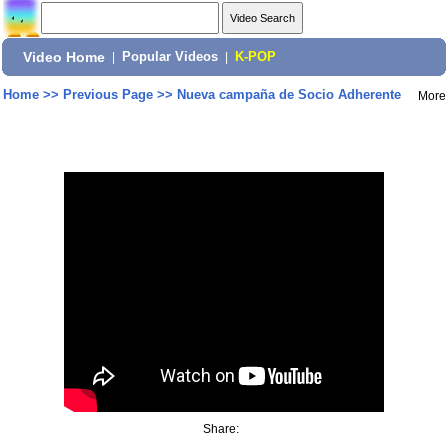
Video Home
|
Popular Videos
|
K-POP
Home
>>
Previous Page
>>
Nueva campaña de Socio Adherente
More
Share: