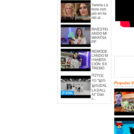
Yanina La
torre rom
pió en lla
nto al ...
INVESTIG
ANDO MI
WHATSA
PP
REMODE
LANDO M
I HABITA
CIÓN: EX
TREMO
ITZY(있
지) "달라
Popular 
달라(DAL
LA DALL
A)" Dan
c...