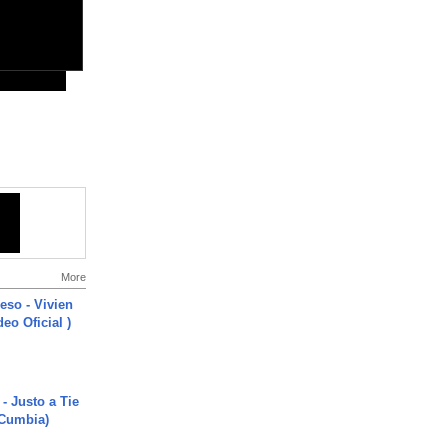
More
ieso - Vivien
eo Oficial )
- Justo a Tie
 Cumbia)