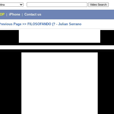
POP
|
iPhone
|
Contact us
Previous Page
>>
FILOSOFANDO (? - Julian Serrano