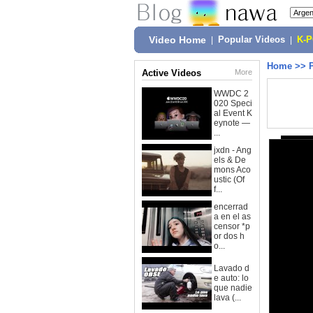
Video Home
|
Popular Videos
|
K-
Home
>>
Active Videos
More
WWDC 2
020 Speci
al Event K
eynote —
...
jxdn - Ang
els & De
mons Aco
ustic (Of
f...
encerrad
a en el as
censor *p
or dos h
o...
Lavado d
e auto: lo
que nadie
lava (...