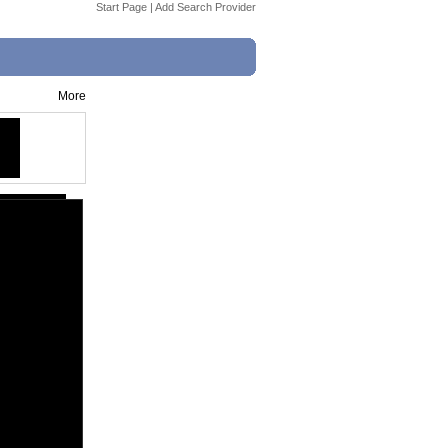
Start Page
|
Add Search Provider
More