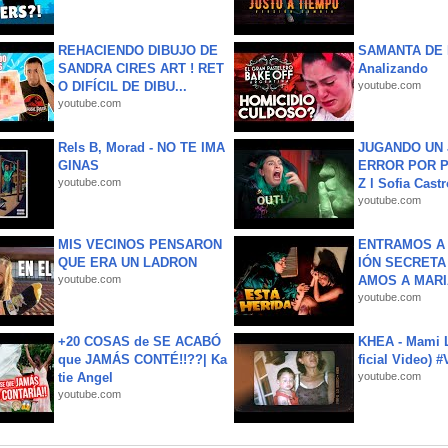
REHACIENDO DIBUJO DE
SAMANTA DE 
SANDRA CIRES ART ! RET
Analizando
O DIFÍCIL DE DIBU...
youtube.com
youtube.com
Rels B, Morad - NO TE IMA
JUGANDO UN 
GINAS
ERROR POR 
youtube.com
Z l Sofia Castr
youtube.com
MIS VECINOS PENSARON
ENTRAMOS A 
QUE ERA UN LADRON
IÓN SECRETA
youtube.com
AMOS A MARIA
youtube.com
+20 COSAS de SE ACABÓ
KHEA - Mami L
que JAMÁS CONTÉ!!??| Ka
ficial Video) 
tie Angel
youtube.com
youtube.com