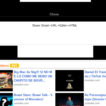
Close
6
Share:
Email
•
URL
•
Editor
•
HTML
Videos
Big Mac de 5kg!!! SI NO M
Daniel El Trav
E LO COMO ME BEBO UN
do ( TikTok Vid
CHUPITO DE BOVR...
youtube.com
youtube.com
Brawl Stars: Brawl Talk - S
Ke Personajes 
ummer of Monsters!
mpo (Versión
youtube.com
youtube.com