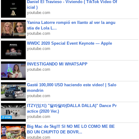
Daniel El Travieso - Viviendo ( TikTok Video Of
icial )
youtube.com
Yanina Latorre rompió en llanto al ver la angu
stia de Lola L...
youtube.com
WWDC 2020 Special Event Keynote — Apple
youtube.com
INVESTIGANDO MI WHATSAPP
youtube.com
Gasté 100,000 USD haciendo este video! | Salo
mondrin
youtube.com
ITZY(있지) "달라달라(DALLA DALLA)" Dance Pr
actice (2020 Ver.)
youtube.com
Big Mac de 5kg!!! SI NO ME LO COMO ME BE
BO UN CHUPITO DE BOVR...
youtube.com