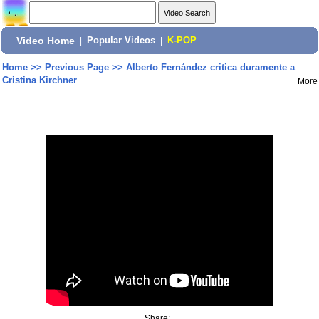
Video Home
|
Popular Videos
|
K-POP
Home
>>
Previous Page
>>
Alberto Fernández critica duramente a
Cristina Kirchner
More
Share: