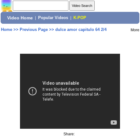
Video Home
|
Popular Videos
|
K-POP
Home
>>
Previous Page
>>
dulce amor capitulo 64 2/4
More
Share: