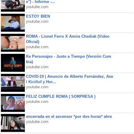
e") - Informe -...
youtube.com
ESTOY BIEN
youtube.com
ROMA - Lionel Ferro X Amira Chediak (Video
Oficial)
youtube.com
Ke Personajes - Justo a Tiempo (Versión Cum
bia)
youtube.com
COVID-19 | Anuncio de Alberto Fernández, Axe
l Kicillof y Hor...
youtube.com
FELIZ CUMPLE ROMA ( SORPRESA )
youtube.com
encerrada en el ascensor *por dos horas* ahre
youtube.com