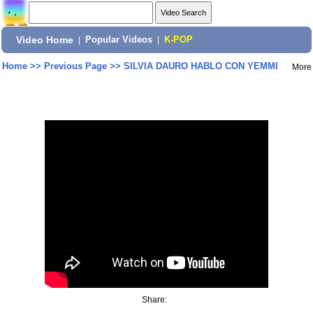
Video Home
|
Popular Videos
|
K-POP
Home
>>
Previous Page
>>
SILVIA DAURO HABLO CON YEMMI
More
Share: