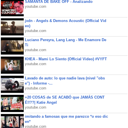
SAMANTA DE BAKE OFF - Analizando
youtube.com
jxdn - Angels & Demons Acoustic (Official Vid
eo)
youtube.com
Luciano Pereyra, Lang Lang - Me Enamore De
Ti
youtube.com
KHEA - Mami Lo Siento (Official Video) #VYFT
youtube.com
Lavado de auto: lo que nadie lava (nivel "obs
e") - Informe -...
youtube.com
+20 COSAS de SE ACABÓ que JAMÁS CONT
É!!??| Katie Angel
youtube.com
imitando a famosas que me parezco *o eso dic
en*
youtube.com