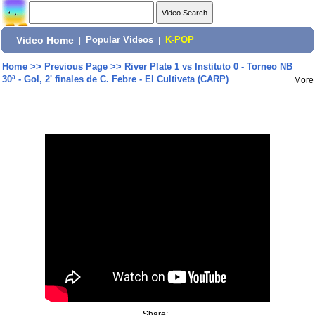
Video Home
|
Popular Videos
|
K-POP
Home
>>
Previous Page
>>
River Plate 1 vs Instituto 0 - Torneo NB
30ª - Gol, 2' finales de C. Febre - El Cultiveta (CARP)
More
Share: