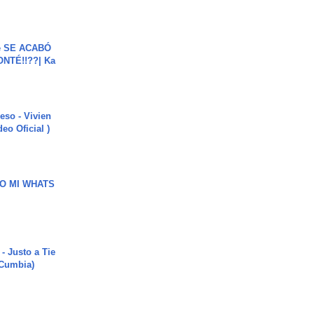
e SE ACABÓ
NTÉ!!??| Ka
ieso - Vivien
eo Oficial )
O MI WHATS
- Justo a Tie
 Cumbia)