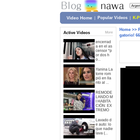
Video Home
|
Popular Videos
|
K-
Home
>>
Active Videos
More
gatorio! 66
encerrad
a en el as
censor *p
or dos h
o...
Yanina La
torre rom
pió en lla
nto al ...
REMODE
LANDO M
I HABITA
CIÓN: EX
TREMO
Lavado d
e auto: lo
que nadie
lava (...