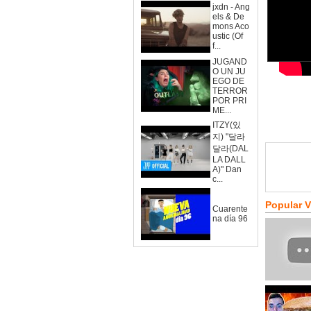
jxdn - Ang
els & De
mons Aco
ustic (Of
f...
JUGAND
O UN JU
EGO DE
TERROR
POR PRI
ME...
ITZY(있
지) "달라
달라(DAL
LA DALL
A)" Dan
c...
Popular 
Cuarente
na día 96