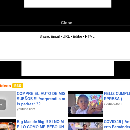
Close
6
Share:
Email
•
URL
•
Editor
•
HTML
Videos
COMPRE EL AUTO DE MIS
FELIZ CUMPL
SUEÑOS !!! *sorprendi a m
RPRESA )
is padres* ??...
youtube.com
youtube.com
Big Mac de 5kg!!! SI NO M
COVID-19 | An
E LO COMO ME BEBO UN
erto Fernández