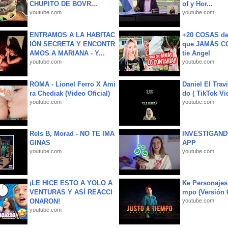
CHUPITO DE BOVR...
of y Hor...
youtube.com
youtube.com
ENTRAMOS A LA HABITAC
+20 COSAS d
IÓN SECRETA Y ENCONTR
que JAMÁS CO
AMOS A MARIANA - Y...
tie Angel
youtube.com
youtube.com
ROMA - Lionel Ferro X Ami
Daniel El Trav
ra Chediak (Video Oficial)
do ( TikTok Vid
youtube.com
youtube.com
Rels B, Morad - NO TE IMA
INVESTIGAND
GINAS
APP
youtube.com
youtube.com
¡LE HICE ESTO A YOLO A
Ke Personajes 
VENTURAS Y ASÍ REACCI
mpo (Versión
ONARON!
youtube.com
youtube.com