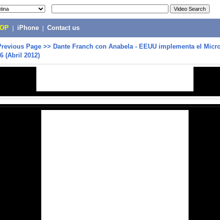
POP
|
iPhone
|
Contact us
Previous Page
>>
Dante Franch con Anabela - EEUU implementa el Micro
6 (Abril 2012)