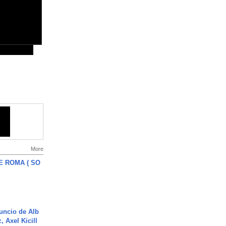
More
E ROMA ( SO
uncio de Alb
, Axel Kicill