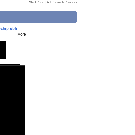
Start Page
|
Add Search Provider
chip obli
More