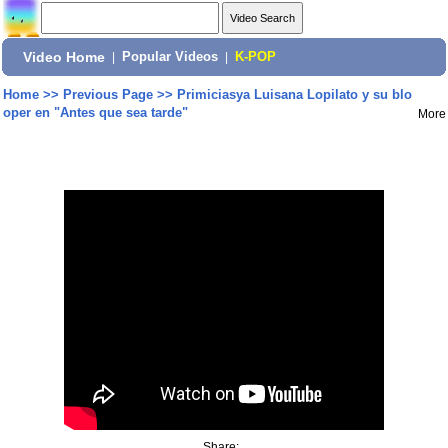
Video Home
|
Popular Videos
|
K-POP
Home
>>
Previous Page
>>
Primiciasya Luisana Lopilato y su blo
oper en "Antes que sea tarde"
More
Share: