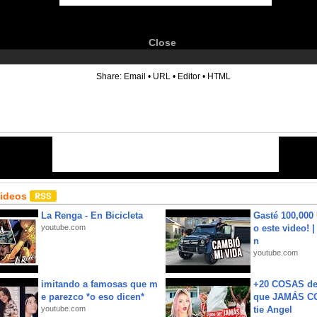
Close
6
Share:
Email
•
URL
•
Editor
•
HTML
Videos
La Renga - En Bicicleta
Gasté 100,000
youtube.com
o este video! 
n
youtube.com
imitando a famosas que m
+20 COSAS d
e parezco *o eso dicen*
que JAMÁS CO
youtube.com
tie Angel