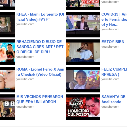
youtube.com
KHEA - Mami Lo Siento (Of
COVID-19 | An
ficial Video) #VYFT
erto Fernández
youtube.com
of y Hor...
youtube.com
REHACIENDO DIBUJO DE
ESTOY BIEN
SANDRA CIRES ART ! RET
youtube.com
O DIFÍCIL DE DIBU...
youtube.com
ROMA - Lionel Ferro X Ami
FELIZ CUMPL
ra Chediak (Video Oficial)
RPRESA )
youtube.com
youtube.com
MIS VECINOS PENSARON
SAMANTA DE 
QUE ERA UN LADRON
Analizando
youtube.com
youtube.com