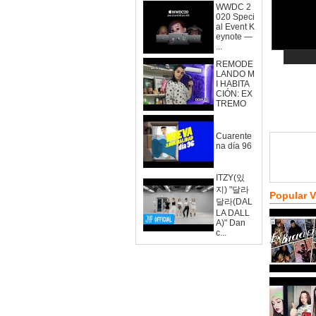
WWDC 2
020 Speci
al Event K
eynote —
...
REMODE
LANDO M
I HABITA
CIÓN: EX
TREMO
Cuarente
na día 96
ITZY(있
지) "달라
Popular 
달라(DAL
LA DALL
A)" Dan
c...