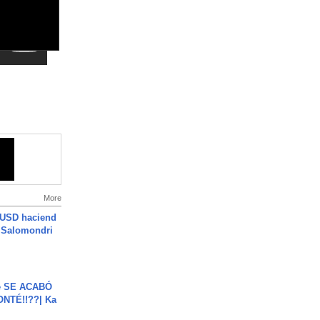
More
 USD haciend
| Salomondri
e SE ACABÓ
NTÉ!!??| Ka