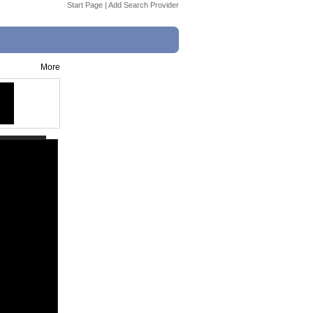
Start Page
|
Add Search Provider
More