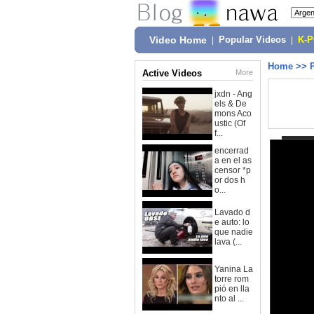
Video Home
|
Popular Videos
|
K-
Home
>>
Active Videos
More
jxdn - Ang
els & De
mons Aco
ustic (Of
f...
encerrad
a en el as
censor *p
or dos h
o...
Lavado d
e auto: lo
que nadie
lava (...
Yanina La
torre rom
pió en lla
nto al ...