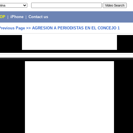
POP
|
iPhone
|
Contact us
Previous Page
>>
AGRESION A PERIODISTAS EN EL CONCEJO 1